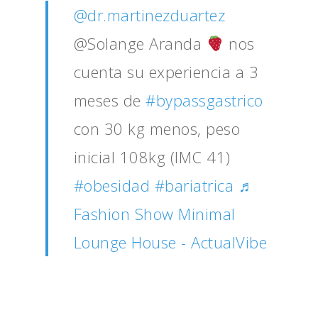
@dr.martinezduartez
@Solange Aranda
nos
cuenta su experiencia a 3
meses de
#bypassgastrico
con 30 kg menos, peso
inicial 108kg (IMC 41)
#obesidad
#bariatrica
♬
Fashion Show Minimal
Lounge House - ActualVibe